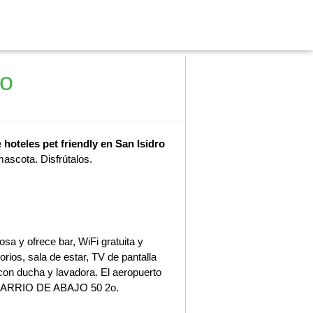
ro
e
hoteles pet friendly en San Isidro
mascota. Disfrútalos.
 y ofrece bar, WiFi gratuita y
orios, sala de estar, TV de pantalla
on ducha y lavadora. El aeropuerto
l BARRIO DE ABAJO 50 2o.