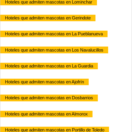
Hoteles que admiten mascotas en Lominchar
Hoteles que admiten mascotas en Gerindote
Hoteles que admiten mascotas en La Pueblanueva
Hoteles que admiten mascotas en Los Navalucillos
Hoteles que admiten mascotas en La Guardia
Hoteles que admiten mascotas en Ajofrín
Hoteles que admiten mascotas en Dosbarrios
Hoteles que admiten mascotas en Almorox
Hoteles que admiten mascotas en Portillo de Toledo