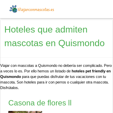
Hoteles que admiten
mascotas en Quismondo
Viajar con mascotas a Quismondo no debería ser complicado. Pero
a veces lo es. Por ello hemos un listado de
hoteles pet friendly en
Quismondo
para que puedas disfrutar de tus vacaciones con tu
mascota. Son hoteles para ir con perros o cualquier otra mascota.
Disfrútalos.
Casona de flores ll