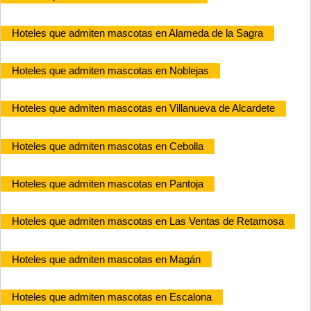
Hoteles que admiten mascotas en Alameda de la Sagra
Hoteles que admiten mascotas en Noblejas
Hoteles que admiten mascotas en Villanueva de Alcardete
Hoteles que admiten mascotas en Cebolla
Hoteles que admiten mascotas en Pantoja
Hoteles que admiten mascotas en Las Ventas de Retamosa
Hoteles que admiten mascotas en Magán
Hoteles que admiten mascotas en Escalona