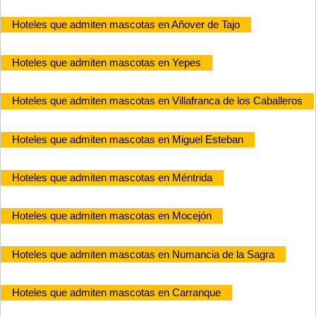
Hoteles que admiten mascotas en Añover de Tajo
Hoteles que admiten mascotas en Yepes
Hoteles que admiten mascotas en Villafranca de los Caballeros
Hoteles que admiten mascotas en Miguel Esteban
Hoteles que admiten mascotas en Méntrida
Hoteles que admiten mascotas en Mocejón
Hoteles que admiten mascotas en Numancia de la Sagra
Hoteles que admiten mascotas en Carranque