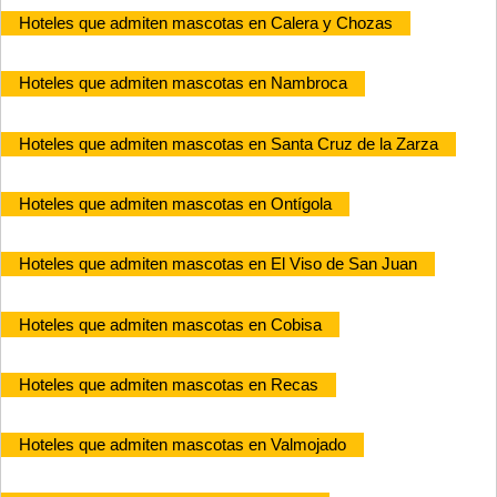
Hoteles que admiten mascotas en Calera y Chozas
Hoteles que admiten mascotas en Nambroca
Hoteles que admiten mascotas en Santa Cruz de la Zarza
Hoteles que admiten mascotas en Ontígola
Hoteles que admiten mascotas en El Viso de San Juan
Hoteles que admiten mascotas en Cobisa
Hoteles que admiten mascotas en Recas
Hoteles que admiten mascotas en Valmojado