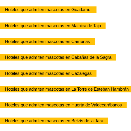
Hoteles que admiten mascotas en Guadamur
Hoteles que admiten mascotas en Malpica de Tajo
Hoteles que admiten mascotas en Camuñas
Hoteles que admiten mascotas en Cabañas de la Sagra
Hoteles que admiten mascotas en Cazalegas
Hoteles que admiten mascotas en La Torre de Esteban Hambrán
Hoteles que admiten mascotas en Huerta de Valdecarábanos
Hoteles que admiten mascotas en Belvís de la Jara