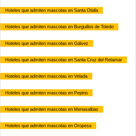
Hoteles que admiten mascotas en Santa Olalla
Hoteles que admiten mascotas en Burguillos de Toledo
Hoteles que admiten mascotas en Gálvez
Hoteles que admiten mascotas en Santa Cruz del Retamar
Hoteles que admiten mascotas en Velada
Hoteles que admiten mascotas en Pepino
Hoteles que admiten mascotas en Menasalbas
Hoteles que admiten mascotas en Oropesa