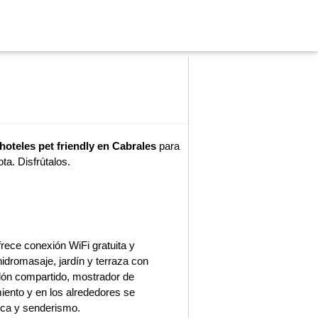
s
hoteles pet friendly en Cabrales
para
ta. Disfrútalos.
frece conexión WiFi gratuita y
hidromasaje, jardín y terraza con
alón compartido, mostrador de
imiento y en los alrededores se
sca y senderismo.