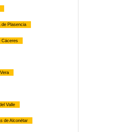
 de Plasencia
e Cáceres
 Vera
el Valle
s de Alconétar