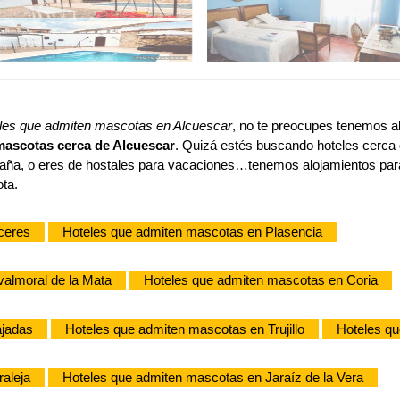
les que admiten mascotas en Alcuescar
, no te preocupes tenemos al
mascotas cerca de Alcuescar
. Quizá estés buscando hoteles cerca 
taña, o eres de hostales para vacaciones…tenemos alojamientos par
ota.
ceres
Hoteles que admiten mascotas en Plasencia
almoral de la Mata
Hoteles que admiten mascotas en Coria
ajadas
Hoteles que admiten mascotas en Trujillo
Hoteles qu
aleja
Hoteles que admiten mascotas en Jaraíz de la Vera