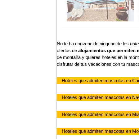
No te ha convencido ninguno de los
hote
ofertas de
alojamientos que permiten 
de montaña y quieres hoteles en la mon
disfrutar de tus vacaciones con tu masc
Hoteles que admiten mascotas en Cá
Hoteles que admiten mascotas en Nav
Hoteles que admiten mascotas en Mi
Hoteles que admiten mascotas en Mor