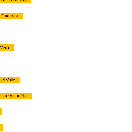
e Cáceres
 Vera
el Valle
s de Alconétar