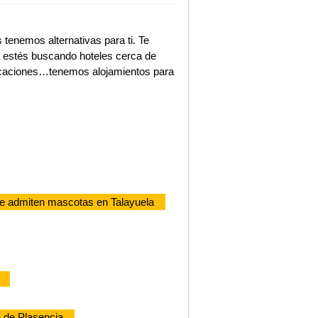
 tenemos alternativas para ti. Te
á estés buscando hoteles cerca de
vacaciones…tenemos alojamientos para
e admiten mascotas en Talayuela
 de Plasencia