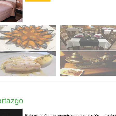
ortazgo
Esta mansión con encanto data del siglo XVIII y está 